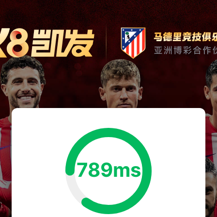
789ms